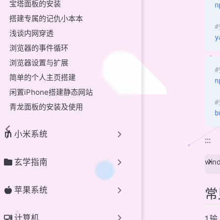
宝塔面板的安装
n
搭建专属的记仇小本本
浅谈内网穿透
y
浏览器的事件循环
浏览器设置与扩展
#
简单的个人主页搭建
n
闲置iPhone搭建静态网站
青龙面板的安装及使用
b
小米系统
:::
玄学指南
wi
苹果系统
常
计算机
1.