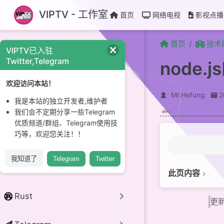
跳至主要內容
VIPTV - 工作室
首页
网络电视
影视点播
首页
技术
VIPTV已入驻
CI/CD
Twitter,Telegram
node
GitHub
欢迎访问本站！
Mr.Hefung
我是本站的独立开发者,维护者
Linux 系统
我们会不定期分享一些Telegram
优质频道/群组、Telegram使用技
巧等，欢迎您关注！！
开源项目
我知道了
Telegram
Twitter
python
此页内容
简介
Rust
更新
安装
PNPM