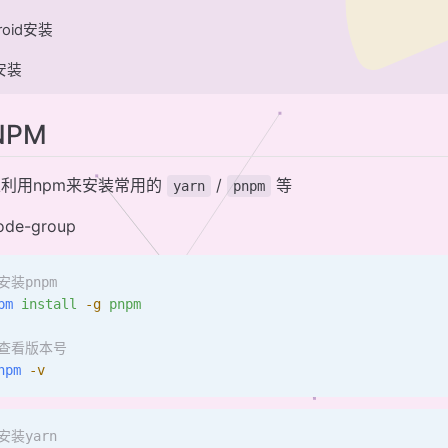
roid安装
S安装
NPM
利用npm来安装常用的
/
等
yarn
pnpm
code-group
安装pnpm
pm
 install
 -g
 pnpm
#查看版本号
npm
 -v
安装yarn