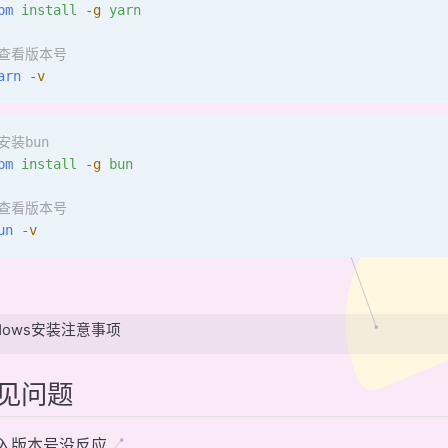
pm
 install
 -g
 yarn
#查看版本号
arn
 -v
安装bun
pm
 install
 -g
 bun
#查看版本号
un
 -v
ndows安装注意事项
见问题
输入版本号没反应