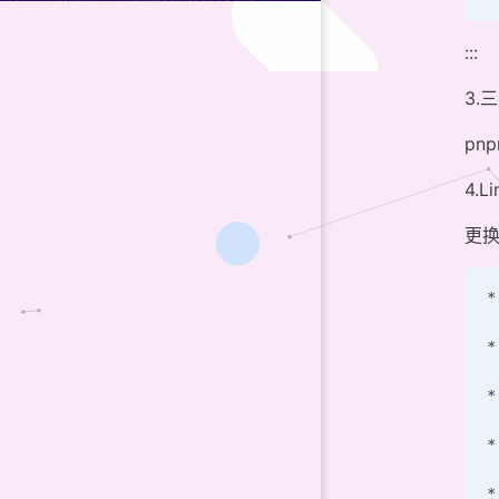
:::
3.
pnp
4.L
更
*
*
*
*
*