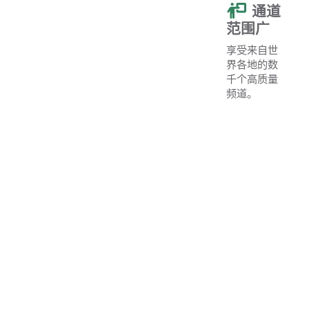
通道
范围广
享受来自世
界各地的数
千个高质量
频道。
高质
量的流
媒体
通过我们的
IPTV服务享
受高质量的
流媒体