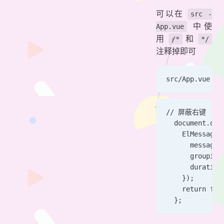
可以在
src -
中使
App.vue
用
和
/*
*/
注释掉即可
src/App.vue
// 屏蔽右键
  document.onc
    ElMessage(
      messa
      grouping
      duration
    });
    return fal
  };