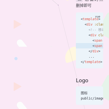
删掉即可
<
template
>
  <
div
 :class
=
    <!-- 移动端 
    <
div
 class
      <
span
 cl
      <
span
 cl
    </
div
>
    ...
</
template
>
Logo
图标
public/images/