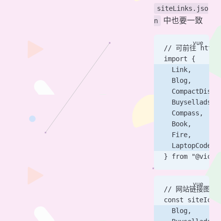
siteLinks.jso
中也要一致
n
// 可前往 http
import {
  Link,
  Blog,
  CompactDisc,
  Buysellads,
  Compass,
  Book,
  Fire,
  LaptopCode,
} from "@vicon
// 网站链接图标
const siteIcon
  Blog,