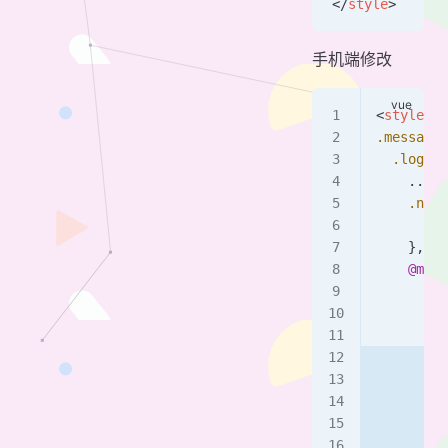
</
style
>
手机端修改
<
style
 la
.message
 
  .logo
 {
    ...
    .name
      ...
    },
    @medi
      .lo
        w
      }
      .na
        h
        .
         
        }