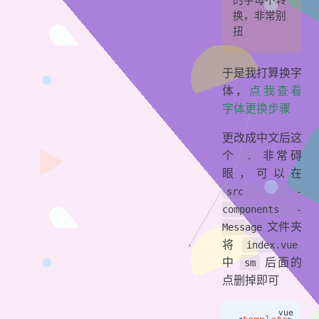
的字母不转
换，非常别
扭
于是我打算换字
体，
点我查看
字体更换步骤
更改成中文后这
个
非常碍
.
眼，可以在
src -
components -
文件夹
Message
将
index.vue
中
后面的
sm
点删掉即可