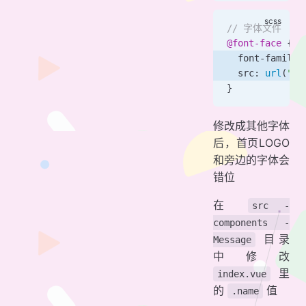
// 字体文件
@font-face
 {
  font-family:
  src: 
url
(
"/f
}
修改成其他字体
后，首页LOGO
和旁边的字体会
错位
在
src -
components -
目录
Message
中修改
里
index.vue
的
值
.name