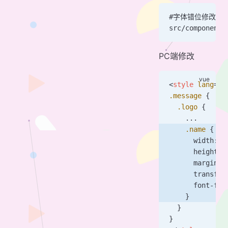
#字体错位修改
src/components
PC端修改
<
style
 lang
=
"s
.message
 {
  .logo
 {
    ...
    .name
 {
      width: 
1
      height: 
      margin-l
      transfor
      font-fam
    }
  }
}