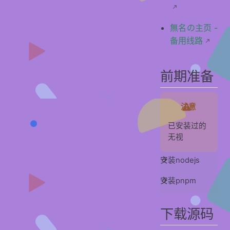
無名の主页 -
备用线路
前期准备
注意
已安装过的
无视
安装nodejs
安装pnpm
下载源码