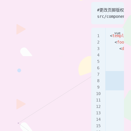
#更改页脚版权备
src/components
<
template
  <
footer
    <
div
 
      <
sp
        .
       
        <
      </
s
      
      <
sp
        &
        <
         
        <
      </
s