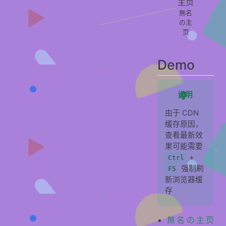
無名
网站列表
の主
天气修改
页
页脚备案号
Demo
音乐
字体修改
说明
解除右键
加载中
由于 CDN
缓存原因，
构建
查看最新效
上传
果可能需要
+
Ctrl
常见问题
强制刷
F5
贡献者
新浏览器缓
存
無名の主页