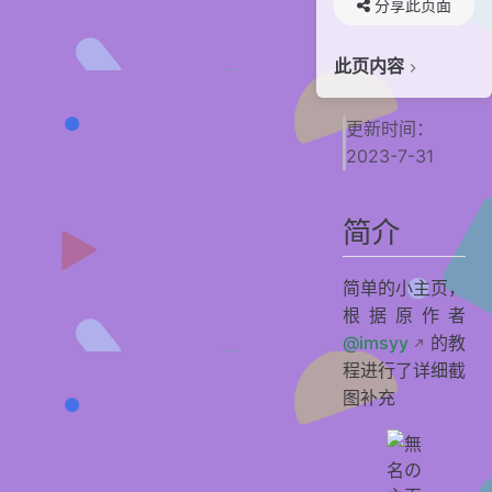
分享此页面
此页内容
简介
更新时间：
Demo
2023-7-31
前期准备
下载源码
简介
安装依赖
开发模式
简单的小主页，
根据原作者
页面修改
@imsyy
的教
站点信息
程进行了详细截
站点链接
图补充
Logo
简介
社交链接