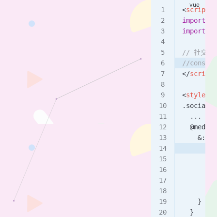
<
script
 s
import
 { 
import
 so
// 社交链
//const 
</
script
>
<
style
 la
.social {
  ...
  @media 
    &:hov
      //b
      bac
      .ti
        d
      }
    }
  }