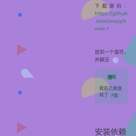
下载源码：
https://github
.com/imsyy/h
ome
放到一个盘符，
并解压
说明
我自己是放
到了
F盘
安装依赖