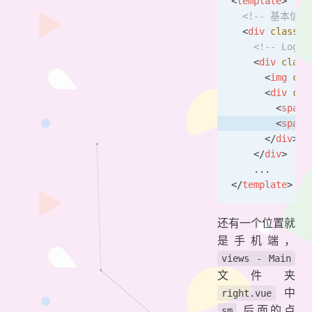
<
template
>
  <!-- 基本信息 
  <
div
 class
=
"
    <!-- Logo 
    <
div
 class
      <
img
 cla
      <
div
 cla
        <
span
 
        <
span
 
      </
div
>
    </
div
>
    ...
</
template
>
还有一个位置就
是手机端，
views - Main
文件夹
中
right.vue
后面的点
sm