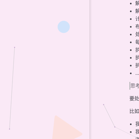
解
解
..
思
要
比