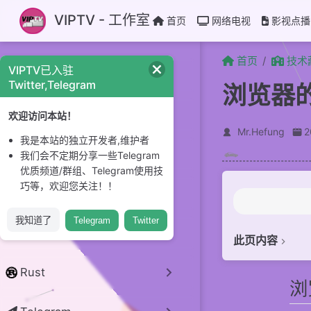
跳至主要內容
VIPTV - 工作室
首页
网络电视
影视点播
首页
技术
VIPTV已入驻
CI/CD
Twitter,Telegram
浏览器
GitHub
欢迎访问本站！
Mr.Hefung
我是本站的独立开发者,维护者
Linux 系统
我们会不定期分享一些Telegram
优质频道/群组、Telegram使用技
巧等，欢迎您关注！！
开源项目
浏览器的进程模型
我知道了
Telegram
Twitter
python
此页内容
何为进程？
何为线程？
Rust
浏
浏览器有哪些进
渲染主线程是如何