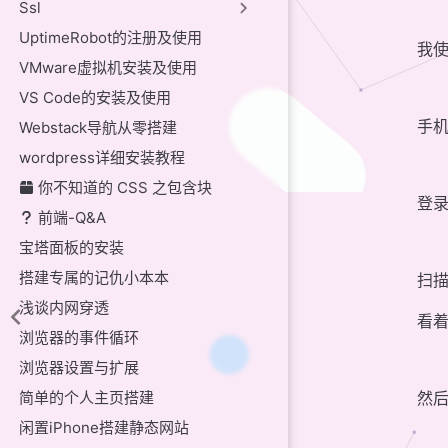
Ssl
UptimeRobot的注册及使用
我
VMware虚拟机安装及使用
VS Code的安装及使用
手
Webstack导航从零搭建
wordpress详细安装教程
你不知道的 CSS 之包含块
登
前端-Q&A
宝塔面板的安装
搭建专属的记仇小本本
扫描
浅谈内网穿透
看
浏览器的事件循环
浏览器设置与扩展
简单的个人主页搭建
然
闲置iPhone搭建静态网站