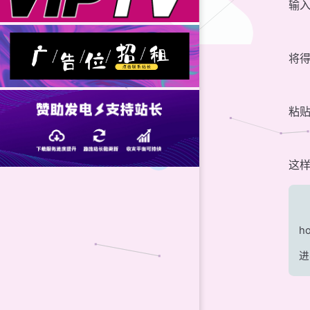
输
将得
粘贴
这
h
进