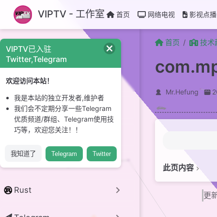
跳至主要內容
VIPTV - 工作室
首页
网络电视
影视点播
首页
技术
VIPTV已入驻
CI/CD
Twitter,Telegram
com.
GitHub
欢迎访问本站！
Mr.Hefung
我是本站的独立开发者,维护者
Linux 系统
我们会不定期分享一些Telegram
优质频道/群组、Telegram使用技
巧等，欢迎您关注！！
开源项目
我知道了
Telegram
Twitter
python
此页内容
简介
Rust
更新
特色
注册