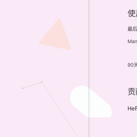
使
最后
Man
90
贡
HeF