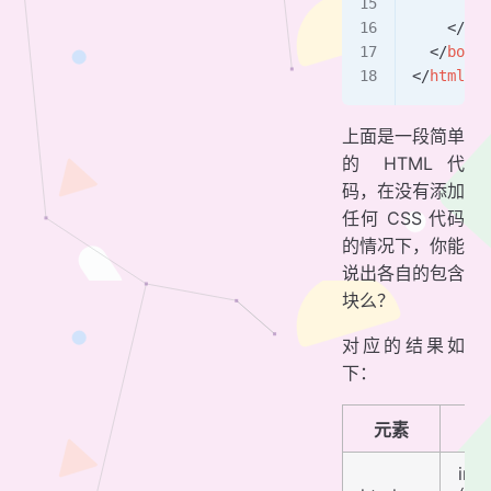
      </
p
    </
div
  </
body
>
</
html
>
上面是一段简单
的 HTML 代
码，在没有添加
任何 CSS 代码
的情况下，你能
说出各自的包含
块么？
对应的结果如
下：
元素
init