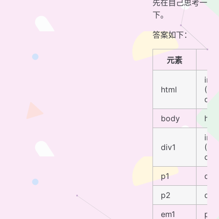
先在自己思考一
下。
答案如下：
元素
init
html
(UA
dep
body
htm
init
div1
(UA
dep
p1
div1
p2
div1
em1
p2