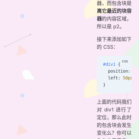
器，而包含块是
离它最近的块容
器
的内容区域，
所以是 p2。
接下来添加如下
的 CSS：
#div1
 {
  position: 
ab
  left: 
50
px
; 
}
上面的代码我们
对 div1 进行了
定位，那么此时
的包含块会发生
变化么？你可以