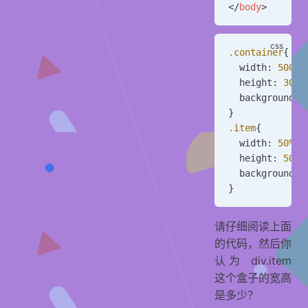
</
body
>
.container
{
  width: 
500
px
  height: 
300
p
  background-c
}
.item
{
  width: 
50
%
;
  height: 
50
%
;
  background-c
}
请仔细阅读上面
的代码，然后你
认为 div.item
这个盒子的宽高
是多少？