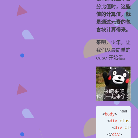
分比值时，这些
值的计算值，就
是通过元素的包
含块计算得来。
来吧，少年，让
我们从最简单的
case 开始看。
<
body
>
  <
div
 class
=
"
    <
div
 class
  </
div
>