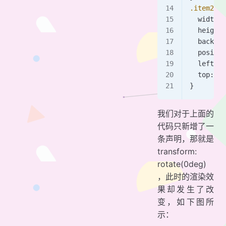
.item2
 {
  width: 
  height:
  backgro
  positio
  left: 
1
  top: 
10
}
我们对于上面的
代码只新增了一
条声明，那就是
transform:
rotate(0deg)
，此时的渲染效
果却发生了改
变，如下图所
示：