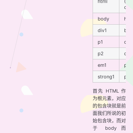
html
(UA
dep
body
htm
div1
bod
p1
div1
p2
div1
em1
p2
strong1
p2
首先 HTML 作
为根元素，对应
的包含块就是前
面我们所说的初
始包含块，而对
于 body 而