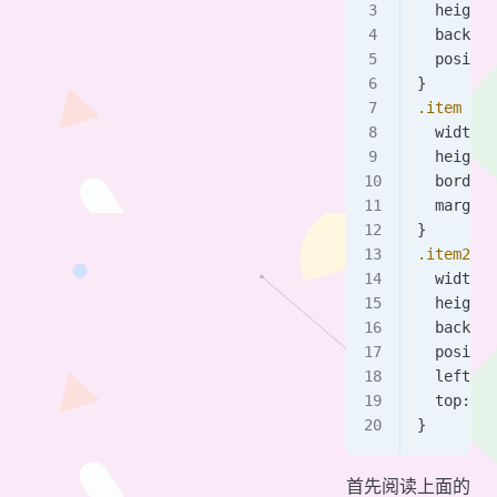
  height:
  backgro
  positio
}
.item
 {
  width: 
  height:
  border:
  margin-
}
.item2
 {
  width: 
  height:
  backgro
  positio
  left: 
1
  top: 
10
}
首先阅读上面的