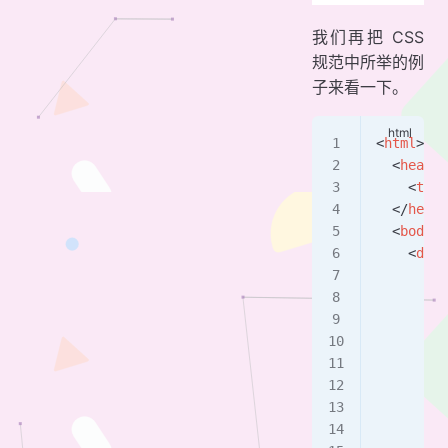
我们再把 CSS
规范中所举的例
子来看一下。
<
html
>
  <
head
>
    <
titl
  </
head
>
  <
body
 i
    <
div
 
      <
p
 
      <
p
 
        T
        <
         
         
         
        <