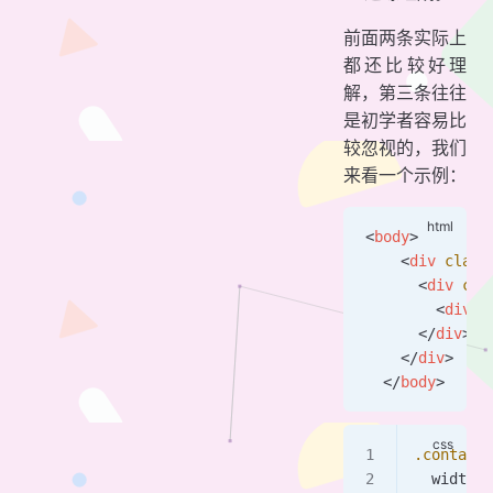
前面两条实际上
都还比较好理
解，第三条往往
是初学者容易比
较忽视的，我们
来看一个示例：
<
body
>
    <
div
 class
      <
div
 cla
        <
div
 c
      </
div
>
    </
div
>
  </
body
>
.containe
  width: 