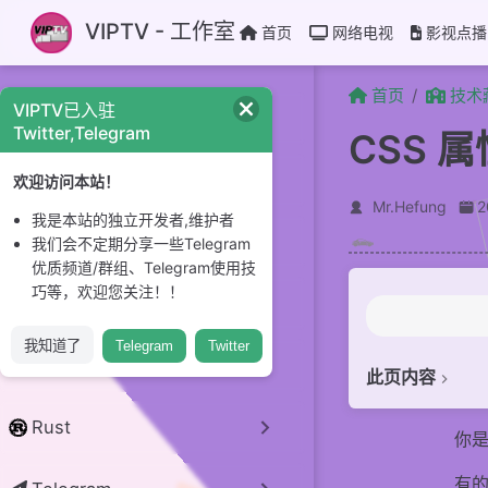
跳至主要內容
VIPTV - 工作室
首页
网络电视
影视点播
首页
技术
VIPTV已入驻
CI/CD
Twitter,Telegram
CSS 
GitHub
欢迎访问本站！
Mr.Hefung
我是本站的独立开发者,维护者
Linux 系统
我们会不定期分享一些Telegram
优质频道/群组、Telegram使用技
巧等，欢迎您关注！！
开源项目
我知道了
Telegram
Twitter
python
此页内容
确定声明值
Rust
你是
层叠冲突
有的
比较源的重要性