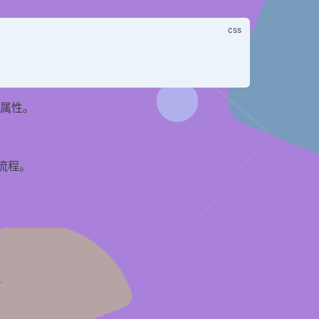
 属性。
流程。