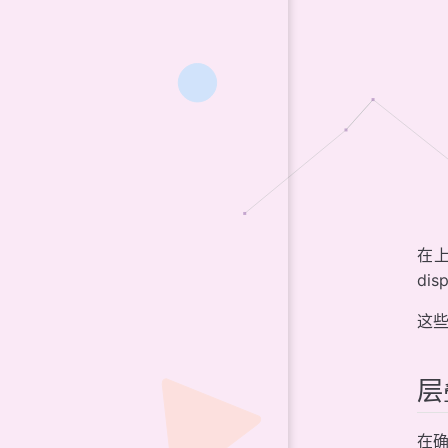
在
dis
这
层
在