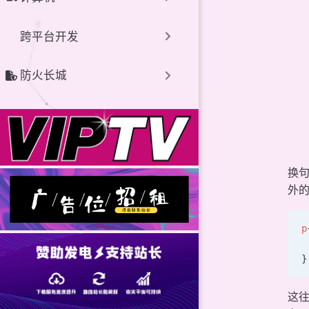
跨平台开发
防火长城
换
外的
p
 
}
这往