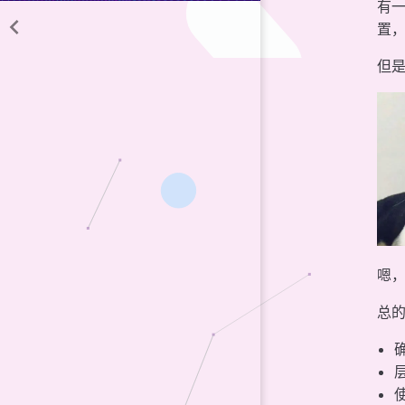
有一
置
但是
嗯，
总