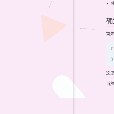
确
首先
p
 
}
这里
当