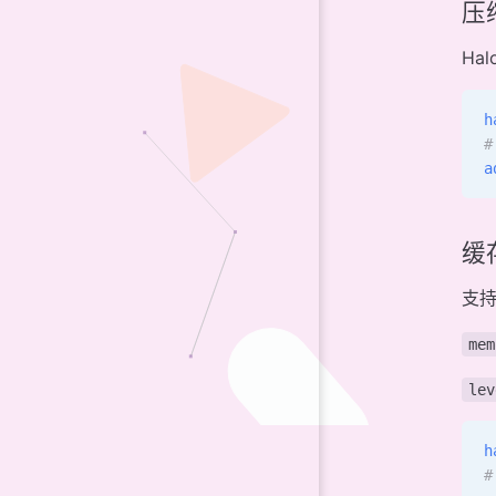
压
Ha
h
#
a
缓
支
mem
lev
h
#