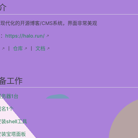
介
现代化的开源博客/CMS系统，界面非常美观
网：
https://halo.run/
示
丨
仓库
丨
文档
备工作
服务器1台
域名1个
装shell工具
安装宝塔面板