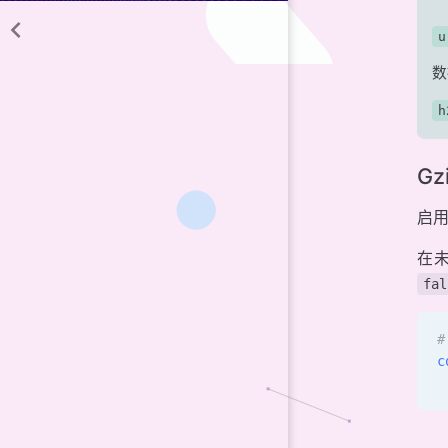
u
数
h
Gz
启
在
fal
#
c
 