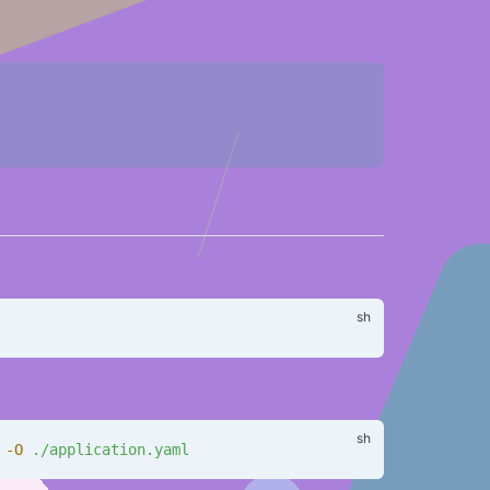
 -O
 ./application.yaml