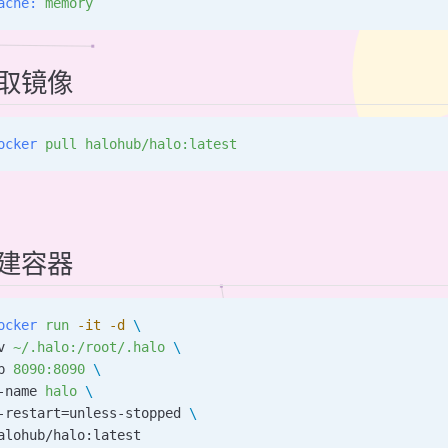
ache:
 memory
取镜像
ocker
 pull
 halohub/halo:latest
建容器
ocker
 run
 -it
 -d
 \
v 
~/.halo:/root/.halo
 \
p 
8090:8090
 \
-name 
halo
 \
-restart=unless-stopped 
\
alohub/halo:latest