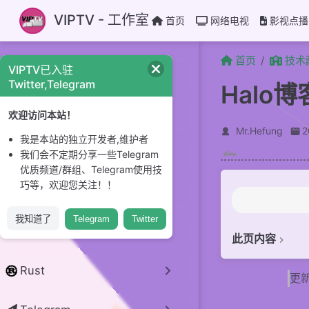
跳至主要內容
VIPTV - 工作室
首页
网络电视
影视点播
首页
技术
VIPTV已入驻
CI/CD
Twitter,Telegram
Halo
GitHub
欢迎访问本站！
Mr.Hefung
我是本站的独立开发者,维护者
Linux 系统
我们会不定期分享一些Telegram
优质频道/群组、Telegram使用技
巧等，欢迎您关注！！
开源项目
我知道了
Telegram
Twitter
python
此页内容
简介
Rust
更新
准备工作
下载配置文件