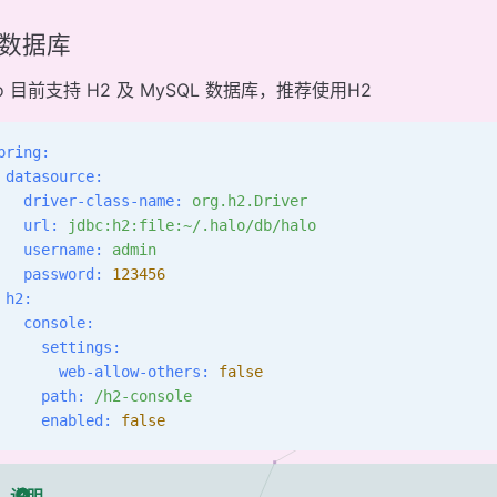
2数据库
lo 目前支持 H2 及 MySQL 数据库，推荐使用H2
pring:
 datasource:
   driver-class-name:
 org.h2.Driver
   url:
 jdbc:h2:file:~/.halo/db/halo
   username:
 admin
   password:
 123456
 h2:
   console:
     settings:
       web-allow-others:
 false
     path:
 /h2-console
     enabled:
 false
说明