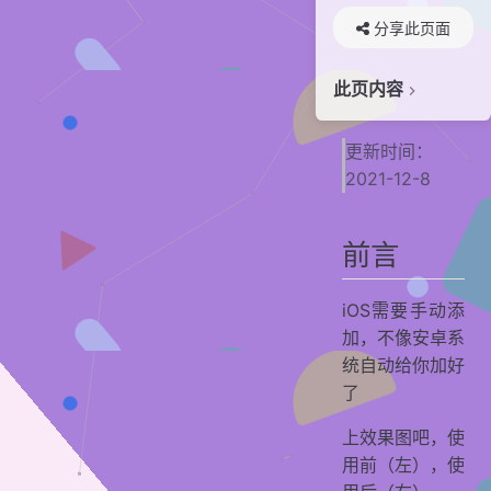
分享此页面
此页内容
前言
更新时间：
头像包
2021-12-8
未收纳头像
联系人去重
前言
特别鸣谢
贡献者
iOS需要手动添
加，不像安卓系
统自动给你加好
了
上效果图吧，使
用前（左），使