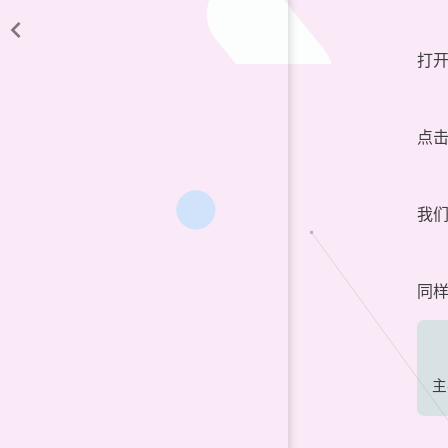
打
点
我
同样
主