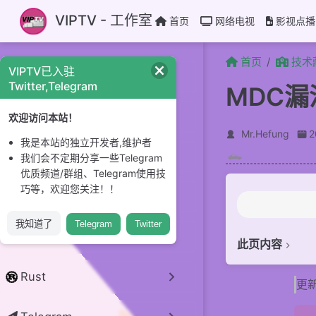
跳至主要內容
VIPTV - 工作室
首页
网络电视
影视点播
首页
技术
VIPTV已入驻
CI/CD
Twitter,Telegram
MDC
GitHub
欢迎访问本站！
Mr.Hefung
我是本站的独立开发者,维护者
Linux 系统
我们会不定期分享一些Telegram
优质频道/群组、Telegram使用技
巧等，欢迎您关注！！
开源项目
我知道了
Telegram
Twitter
python
此页内容
简介
Rust
更新
适用范围
使用