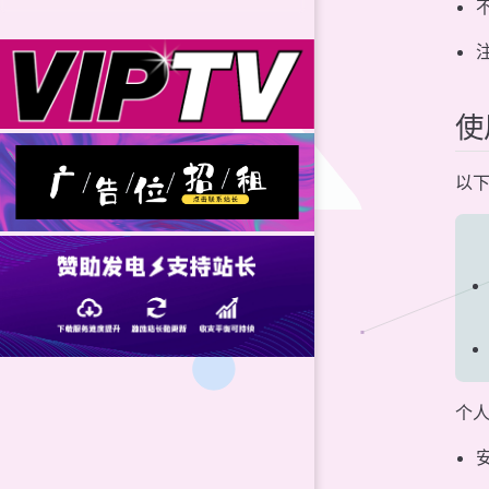
使
以下
个人