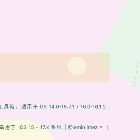
OS 14.0-15.7.1 / 16.0-16.1.2 |
S 15 - 17.x 系统 | @leminlimez
丨