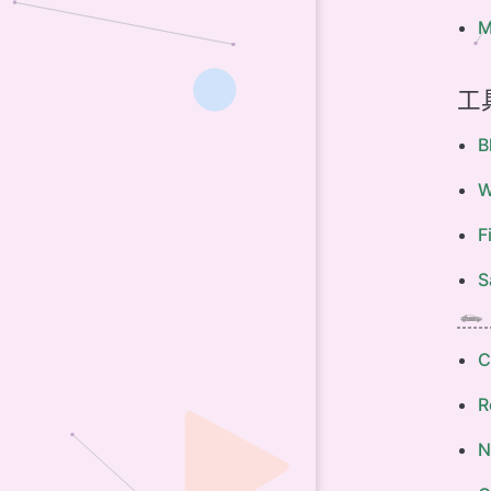
M
工
B
W
F
S
R
N