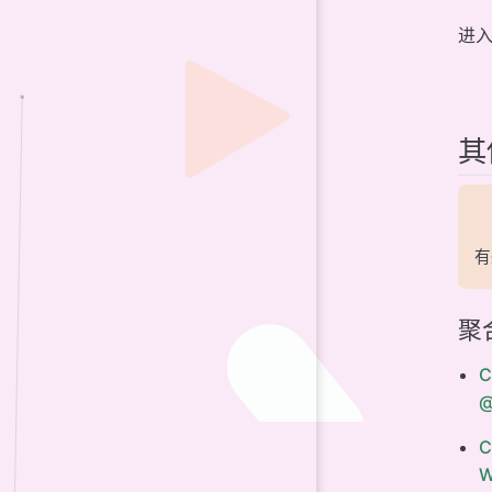
进
其
有
聚
@
C
W