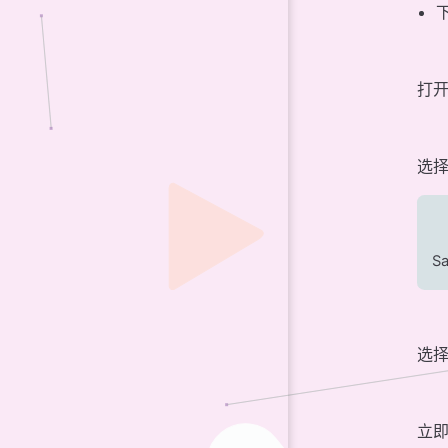
打开
选
S
选
立即