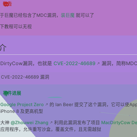
敬告
于巨魔已经包含了MDC漏洞，
装巨魔
就可以了
下教程可以无视
介
cDirtyCow漏洞，也就是
CVE-2022-46689
漏洞，简称MD
CVE-2022-46689 漏洞
事件进展
Google Project Zero
的 Ian Beer 提交了这个漏洞，它可以
iPhone 8 及更高机型
大神
@Zhouwei Zhang
利用此漏洞发布了项目
MacDirtyCow D
应用程序，允许重写沙盒，覆盖文件，且无需越狱