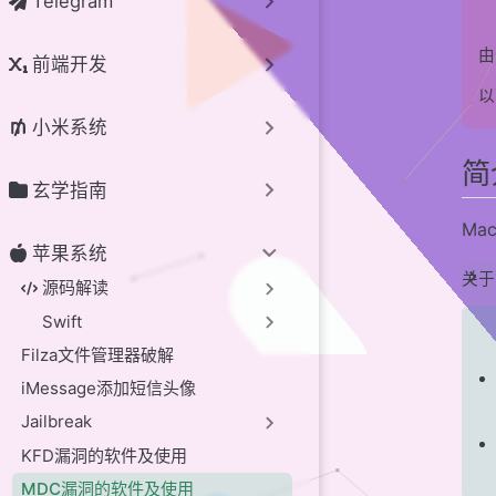
Telegram
其他软件
由
前端开发
聚合类
以
工具类
小米系统
美化类
简
贡献者
玄学指南
Ma
苹果系统
关于 
源码解读
Swift
Filza文件管理器破解
iMessage添加短信头像
Jailbreak
KFD漏洞的软件及使用
MDC漏洞的软件及使用