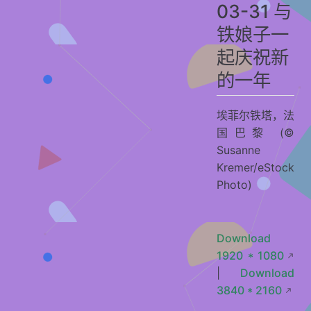
2022-03-29 哥伦比亚的加勒比海岸线
03-31 与
2022-03-28 日本的紫色天堂
铁娘子一
2022-03-27 戏剧演出
起庆祝新
2022-03-26 春天醒来了
的一年
2022-03-25 托尔金笔下瑞文戴尔的原型
埃菲尔铁塔，法
2022-03-24 舒适得像小窝里的松鼠
国巴黎 (©
2022-03-23 天气预报的重要性
Susanne
2022-03-22 什么是地球上最珍贵的资源？
Kremer/eStock
2022-03-21 吟游诗人的安息之地
Photo)
2022-03-20 这只青蛙在笑什么？
2022-03-19 城市网格传递了这一天象
Download
2022-03-18 五彩缤纷的节日
1920 * 1080
2022-03-17 有四叶草吗？
|
Download
3840 * 2160
2022-03-16 在那可爱的外表下……