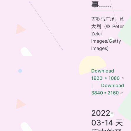
事……
古罗马广场，意
大利 (© Peter
Zelei
Images/Getty
Images)
Download
1920 * 1080
|
Download
3840 * 2160
2022-
03-14 天